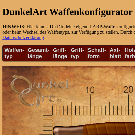
DunkelArt Waffenkonfigurator 
HINWEIS
: Hier kannst Du Dir deine eigene LARP-Waffe konfiguri
oder beim Wechsel des Waffentyps, zur Verfügung zu stellen. Durch 
Datenschutzerklärung
.
Waffen-
Gesamt-
Griff-
Griff-
Schaft-
Axt-
Hol
typ
länge
länge
typ
form
blatt
far