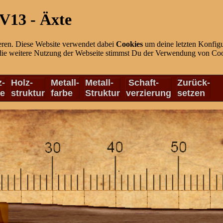
V13 - Äxte
eren. Diese Website verwendet dabei
Cookies
um deine letzten Konfigu
die weitere Nutzung der Webseite stimmst Du der Verwendung von Cook
z-
Holz-
Metall-
Metall-
Schaft-
Zurück-
be
struktur
farbe
Struktur
verzierung
setzen