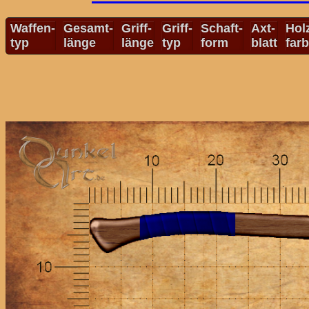
Waffen-
Gesamt-
Griff-
Griff-
Schaft-
Axt-
Hol
typ
länge
länge
typ
form
blatt
far