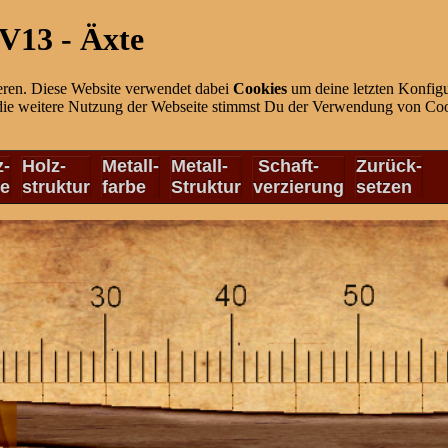
V13 - Äxte
eren. Diese Website verwendet dabei
Cookies
um deine letzten Konfigu
die weitere Nutzung der Webseite stimmst Du der Verwendung von Cook
z-
Holz-
Metall-
Metall-
Schaft-
Zurück-
be
struktur
farbe
Struktur
verzierung
setzen