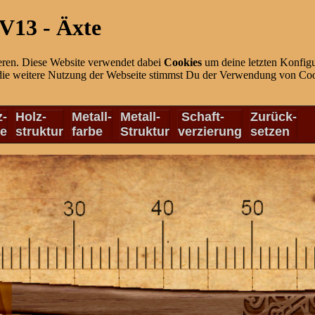
V13 - Äxte
eren. Diese Website verwendet dabei
Cookies
um deine letzten Konfigu
die weitere Nutzung der Webseite stimmst Du der Verwendung von Cook
z-
Holz-
Metall-
Metall-
Schaft-
Zurück-
be
struktur
farbe
Struktur
verzierung
setzen