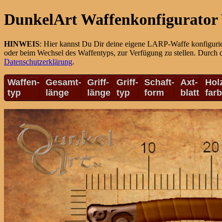
DunkelArt Waffenkonfigurator 
HINWEIS
: Hier kannst Du Dir deine eigene LARP-Waffe konfiguri
oder beim Wechsel des Waffentyps, zur Verfügung zu stellen. Durch 
Datenschutzerklärung
.
Waffen-
Gesamt-
Griff-
Griff-
Schaft-
Axt-
Hol
typ
länge
länge
typ
form
blatt
far